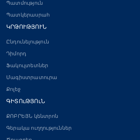
Պատմություն
Պատկերասրահ
ԿՐԹՈՒԹՅՈՒՆ
Ընդունելություն
Դիմորդ
Ֆակուլտետներ
Մագիստրատուրա
Քոլեջ
ԳԻՏՈւԹՅՈւՆ
ՔՈԲՐԵՅՆ կենտրոն
Գերակա ուղղություններ
Ծրագրեր