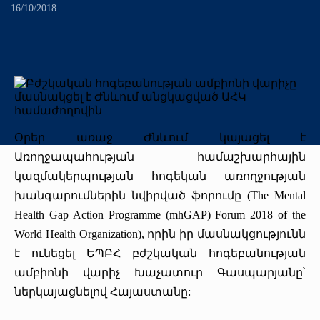
+
Առաքելություն
«Միքայելյան» համալսարանական հիվանդանոց
Գերակա ուղղություններ
Որակի ապահովում
16/10/2018
Միջազգային
Հոգաբարձուների խորհուրդ
+
Մեր բրենդը
Ծրագրեր
Գրադարան
Շրջանավարտ
Միջազգային կապեր
Գիտական խորհուրդ
+
Տարբերանշան
Հայտարարություններ
Սիմուլյացիոն կենտրոն
Վերապատրաստում
Մեր առաքելությունը
Միջազգայնացման քաղաքականություն
Ռեկտորատ
Մեր ռեկտորները
Հետադարձ կապ
Ստոմ․ կրթ․ գեր. կենտրոն
Դասընթացներ
Կարիերա
Erasmus+
Իրավունք
Օրեր առաջ Ժնևում կայացել է
Թանգարան
Dr.LEX(TerraMedicum)
Միջազգային գիտական ծրագրեր (ավարտված)
Գնումներ
Առողջապահության համաշխարհային
կազմակերպության հոգեկան առողջության
Շնորհակալական նամակներ
«Հերացի» ավագ դպրոց
eCAMPUS
Ֆինանսական հաշվետվություններ
խանգարումներին նվիրված ֆորումը (The Mental
Health Gap Action Programme (mhGAP) Forum 2018 of the
Տեսադարան
Հրավերքային դասընթաց
Մամուլը մեր մասին (2026թ․)
World Health Organization), որին իր մասնակցությունն
է ունեցել ԵՊԲՀ բժշկական հոգեբանության
Պատկերասրահ
Փոխանակային ծրագրեր
Շնորհակալական նամակներ
ամբիոնի վարիչ Խաչատուր Գասպարյանը՝
ներկայացնելով Հայաստանը:
Մամուլը մեր մասին
Պարբերականներ