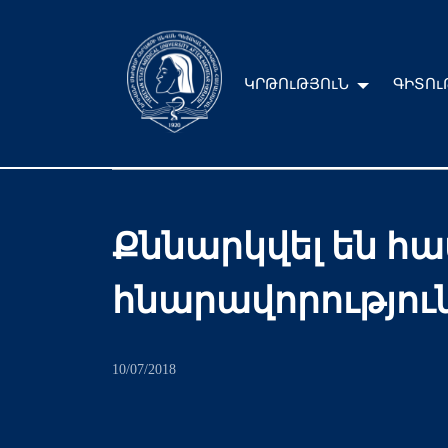
ԿՐԹՈւԹՅՈւՆ
ԳԻՏՈւ
Քննարկվել են հ
հնարավորությու
10/07/2018