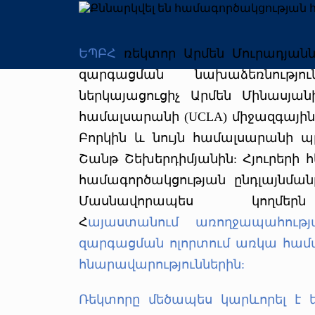
ԵՊԲՀ
ռեկտոր Արմեն Մուրադյանն
զարգացման նախաձեռնությու
ներկայացուցիչ Արմեն Մինասյանի
համալսարանի (UCLA) միջազգայի
Բորկին և նույն համալսարանի պ
Շանթ Շեխերդիմյանին: Հյուրերի 
համագործակցության ընդլայնման
Մասնավորապես կողմե
Հ
այաստանում
առողջապահությ
զարգացման ոլորտում առկա հա
հնարավարություններին:
Ռեկտորը մեծապես կարևորել է 