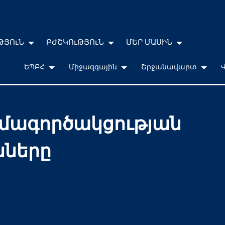
ԹՅՈւՆ
ԲԺՇԿՈւԹՅՈւՆ
ՄԵՐ ՄԱՍԻՆ
ԵՊԲՀ
Միջազգային
Շրջանավարտ
ամագործակցության
նները