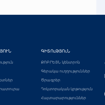
ՅՈՒՆ
ԳԻՏՈւԹՅՈւՆ
ություն
ՔՈԲՐԵՅՆ կենտրոն
Գերակա ուղղություններ
ետներ
Ծրագրեր
րատուրա
Դոկտորական կրթություն
Հայտարարություններ