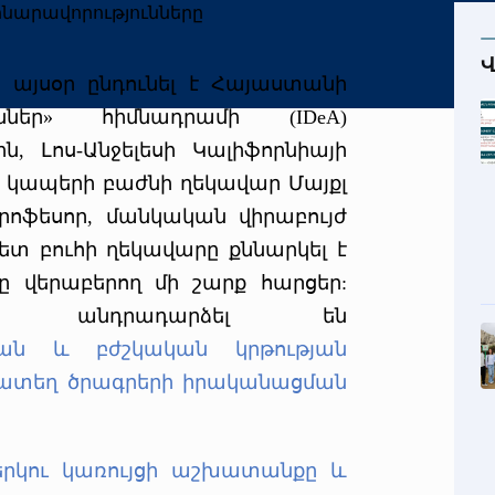
Վ
 այսօր ընդունել է Հայաստանի
ններ» հիմնադրամի (IDeA)
ն, Լոս-Անջելեսի Կալիֆորնիայի
ն կապերի բաժնի ղեկավար Մայքլ
րոֆեսոր, մանկական վիրաբույժ
հետ բուհի ղեկավարը քննարկել է
ը վերաբերող մի շարք հարցեր:
րն անդրադարձել են
ան
և
բժշկական
կրթության
մատեղ ծրագրերի իրականացման
երկու կառույցի աշխատանքը և