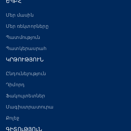
ԵՊԲՀ
Մեր մասին
Մեր ռեկտորները
Պատմություն
Պատկերասրահ
ԿՐԹՈՒԹՅՈՒՆ
Ընդունելություն
Դիմորդ
Ֆակուլտետներ
Մագիստրատուրա
Քոլեջ
ԳԻՏՈւԹՅՈւՆ