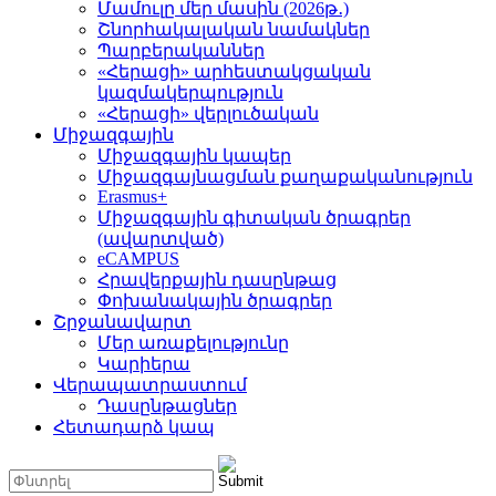
Մամուլը մեր մասին (2026թ․)
Շնորհակալական նամակներ
Պարբերականներ
«Հերացի» արհեստակցական
կազմակերպություն
«Հերացի» վերլուծական
Միջազգային
Միջազգային կապեր
Միջազգայնացման քաղաքականություն
Erasmus+
Միջազգային գիտական ծրագրեր
(ավարտված)
eCAMPUS
Հրավերքային դասընթաց
Փոխանակային ծրագրեր
Շրջանավարտ
Մեր առաքելությունը
Կարիերա
Վերապատրաստում
Դասընթացներ
Հետադարձ կապ