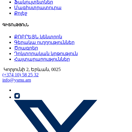
Ֆակուլտետներ
Մագիստրատուրա
Քոլեջ
ԳԻՏՈւԹՅՈւՆ
ՔՈԲՐԵՅՆ կենտրոն
Գերակա ուղղություններ
Ծրագրեր
Դոկտորական կրթություն
Հայտարարություններ
Կորյունի 2, Երևան, 0025
(+374 10) 58 25 32
info@ysmu.am