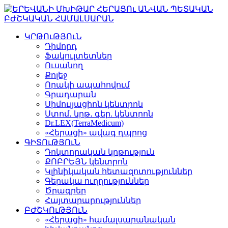
ԿՐԹՈւԹՅՈւՆ
Դիմորդ
Ֆակուլտետներ
Ուսանող
Քոլեջ
Որակի ապահովում
Գրադարան
Սիմուլյացիոն կենտրոն
Ստոմ․ կրթ․ գեր. կենտրոն
Dr.LEX(TerraMedicum)
«Հերացի» ավագ դպրոց
ԳԻՏՈւԹՅՈւՆ
Դոկտորական կրթություն
ՔՈԲՐԵՅՆ կենտրոն
Կլինիկական հետազոտություններ
Գերակա ուղղություններ
Ծրագրեր
Հայտարարություններ
ԲԺՇԿՈւԹՅՈւՆ
«Հերացի» համալսարանական