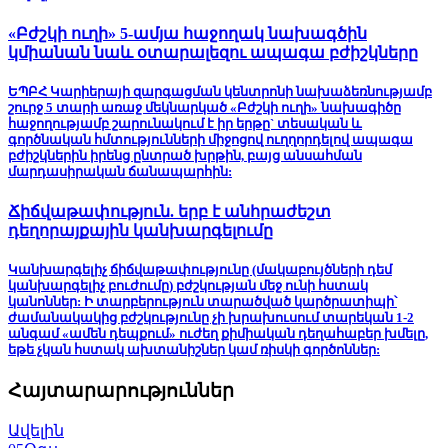
«Բժշկի ուղի» 5-ամյա հաջողակ նախագծին
կմիանան նաև օտարալեզու ապագա բժիշկները
ԵՊԲՀ Կարիերայի զարգացման կենտրոնի նախաձեռնությամբ
շուրջ 5 տարի առաջ մեկնարկած «Բժշկի ուղի» նախագիծը
հաջողությամբ շարունակում է իր երթը` տեսական և
գործնական հմտությունների միջոցով ուղղորդելով ապագա
բժիշկներին իրենց ընտրած խրթին, բայց անսահման
մարդասիրական ճանապարհին:
Ճիճվաթափություն. երբ է անհրաժեշտ
դեղորայքային կանխարգելումը
Կանխարգելիչ ճիճվաթափությունը (մակաբույծների դեմ
կանխարգելիչ բուժումը) բժշկության մեջ ունի հստակ
կանոններ: Ի տարբերություն տարածված կարծրատիպի՝
ժամանակակից բժշկությունը չի խրախուսում տարեկան 1-2
անգամ «ամեն դեպքում» ուժեղ քիմիական դեղահաբեր խմելը,
եթե չկան հստակ ախտանիշներ կամ ռիսկի գործոններ:
Հայտարարություններ
Ավելին