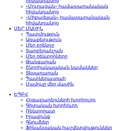
հիվանդանոց
«Մուրացան» համալսարանական
հիվանդանոց
«Միքայելյան» համալսարանական
հիվանդանոց
ՄԵՐ ՄԱՍԻՆ
Պատմություն
Առաքելություն
Մեր բրենդը
Տարբերանշան
Մեր ռեկտորները
Թանգարան
Շնորհակալական նամակներ
Տեսադարան
Պատկերասրահ
Մամուլը մեր մասին
ԵՊԲՀ
Հոգաբարձուների խորհուրդ
Գիտական խորհուրդ
Ռեկտորատ
Իրավունք
Գնումներ
Ֆինանսական հաշվետվություններ