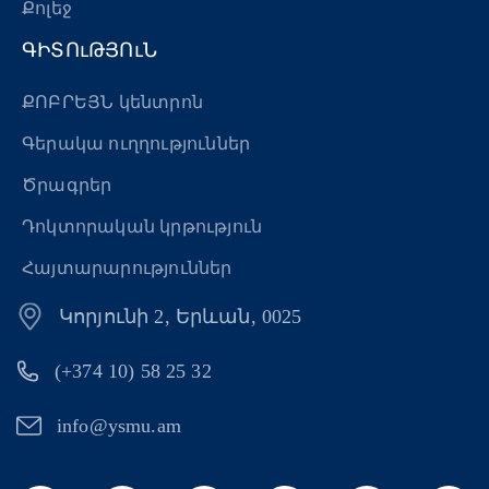
Քոլեջ
ԳԻՏՈւԹՅՈւՆ
ՔՈԲՐԵՅՆ կենտրոն
Գերակա ուղղություններ
Ծրագրեր
Դոկտորական կրթություն
Հայտարարություններ
Կորյունի 2, Երևան, 0025
(+374 10) 58 25 32
info@ysmu.am