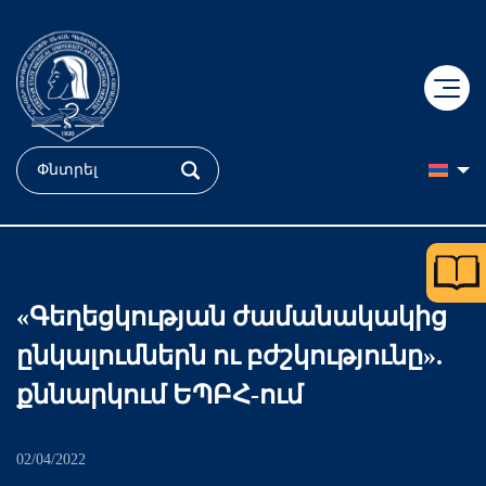
+
ԿՐԹՈւԹՅՈւՆ
+
ԳԻՏՈւԹՅՈւՆ
Դիմորդ
«Գեղեցկության ժամանակակից
+
ԲԺՇԿՈւԹՅՈւՆ
Դոկտորական կրթություն
Ֆակուլտետներ
ընկալումներն ու բժշկությունը».
+
ՄԵՐ ՄԱՍԻՆ
«Հերացի» համալսարանական հիվանդանոց
ՔՈԲՐԵՅՆ կենտրոն
Ուսանող
քննարկում ԵՊԲՀ-ում
+
Պատմություն
«Մուրացան» համալսարանական հիվանդանոց
Կլինիկական հետազոտություններ
Քոլեջ
ԵՊԲՀ
02/04/2022