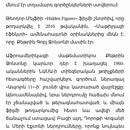
մնում էր տղամարդ գործընկերների ստվերում:
Թեոդոր Մելֆիի «Hidden Figures» ֆիլմի շնորհիվ, որը
թողարկվել է 2016 թվականին, «Մաթիլդայի
էֆեկտի» ամենահայտնի օրինակներից մեկն է,
որը Քեթրին Գոբլ Ջոնսոնի մասին էր։
Աֆրոամերիկացի մաթեմատիկոս Քեթրին
Ջոնսոնը կարևոր դեր է խաղացել 1960-
ականներին ՆԱՍԱ-ի տիեզերական թռիչքների
հետագծերը հաշվարկելու գործում, ներառյալ
«Ապոլոն 11»-ի` լուսնի վրա կատարած վայրէջքը:
Այնուամենայնիվ, նրա ներդրումը հաճախ մնում
էր չճանաչված և թերագնահատված, և միայն
ֆիլմի թողարկումից հետո նա ավելի մեծ
ճանաչում ստացավ: Բացի այդ, Դորոթի Վոգանի
և Մերի Էքսոնի ներդրումները, որոնք նույնպես