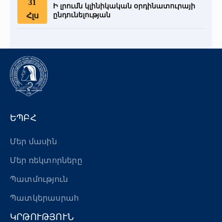
31
Ի լրումն կլինիկական օրդինատուրայի
Հլս
ընդունելության
ԵՊԲՀ
Մեր մասին
Մեր ռեկտորները
Պատմություն
Պատկերասրահ
ԿՐԹՈՒԹՅՈՒՆ