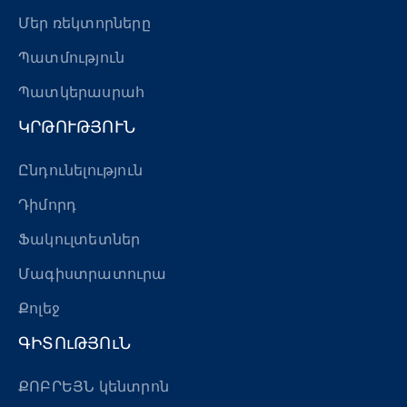
Մեր ռեկտորները
Պատմություն
Պատկերասրահ
ԿՐԹՈՒԹՅՈՒՆ
Ընդունելություն
Դիմորդ
Ֆակուլտետներ
Մագիստրատուրա
Քոլեջ
ԳԻՏՈւԹՅՈւՆ
ՔՈԲՐԵՅՆ կենտրոն