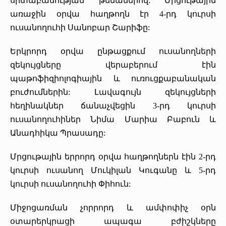
սրտաբանության թեմաներով: Մրցութային
առաջին օրվա հաղթողն էր 4-րդ կուրսի
ուսանողուհի Սանոբար Շարիֆը:
Երկրորդ օրվա ընթացքում ուսանողների
զեկույցները վերաբերում էին
պաթոֆիզիոլոգիային և ուռուցքաբանական
բուժումներին: Լավագույն զեկույցների
հեղինակներ ճանաչվեցին 3-րդ կուրսի
ուսանողուհիներ Նիմա Մարիա Բաբուն և
Անադհիկա Պրասադը:
Մրցութային երրորդ օրվա հաղթողներն էին 2-րդ
կուրսի ուսանող Մուկիլան Կուգանը և 5-րդ
կուրսի ուսանողուհի Փիհուն:
Միջոցառման չորրորդ և ամփոփիչ օրն
օտարերկրացի ապագա բժիշկները