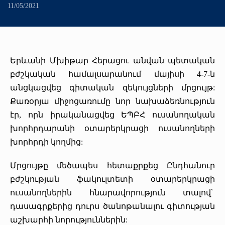
+
Առաքելություն
«Միքայելյան» համալսարանական հիվանդանոց
Գերակա ուղղություններ
Որակի ապահովում
11/05/2021
Միջազգային
Հոգաբարձուների խորհուրդ
+
Մեր բրենդը
Ծրագրեր
Գրադարան
Շրջանավարտ
Միջազգային կապեր
Գիտական խորհուրդ
+
Տարբերանշան
Հայտարարություններ
Սիմուլյացիոն կենտրոն
Վերապատրաստում
Մեր առաքելությունը
Միջազգայնացման քաղաքականություն
Ռեկտորատ
Երևանի Մխիթար Հերացու անվան պետական
բժշկական համալսարանում մայիսի 4-7-ն
Մեր ռեկտորները
Հետադարձ կապ
Ստոմ․ կրթ․ գեր. կենտրոն
Դասընթացներ
Կարիերա
Erasmus+
Իրավունք
անցկացվեց գիտական զեկույցների մրցույթ:
Քառօրյա միջոցառումը նոր նախաձեռնություն
Թանգարան
Dr.LEX(TerraMedicum)
Միջազգային գիտական ծրագրեր (ավարտված)
Գնումներ
էր, որն իրականացվեց ԵՊԲՀ ուսանողական
խորհրդարանի օտարերկրացի ուսանողների
Շնորհակալական նամակներ
«Հերացի» ավագ դպրոց
eCAMPUS
Ֆինանսական հաշվետվություններ
խորհրդի կողմից:
Տեսադարան
Հրավերքային դասընթաց
Մամուլը մեր մասին (2026թ․)
Մրցույթը մեծապես հետաքրքեց Ընդհանուր
բժշկության ֆակուլտետի օտարերկրացի
Պատկերասրահ
Փոխանակային ծրագրեր
Շնորհակալական նամակներ
ուսանողներին հնարավորություն տալով՝
դասագրքերից դուրս ծանոթանալու գիտության
Մամուլը մեր մասին
Պարբերականներ
աշխարհի նորություններին: