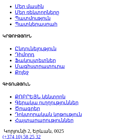
Մեր մասին
Մեր ռեկտորները
Պատմություն
Պատկերասրահ
ԿՐԹՈՒԹՅՈՒՆ
Ընդունելություն
Դիմորդ
Ֆակուլտետներ
Մագիստրատուրա
Քոլեջ
ԳԻՏՈւԹՅՈւՆ
ՔՈԲՐԵՅՆ կենտրոն
Գերակա ուղղություններ
Ծրագրեր
Դոկտորական կրթություն
Հայտարարություններ
Կորյունի 2, Երևան, 0025
(+374 10) 58 25 32