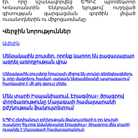
էր, որը նշանավորվեց ԵՊԲՀ պրոռեկտոր
Կոնստանտին Ենկոյանի ելույթով՝ ուղղված
գիտության զարգացման գործին լծված
ուսանողներին ու միջոցառմանը։
Վերջին նորություններ
Ավելին
Սենյակային բույսեր․ որոնք կարող են բացասաբար
ազդել առողջության վրա
Սենյակային բույսերը հրաշալի միջոց են տունը գեղեցկացնելու
և օդը մաքրելու համար, սակայն ննջասենյակի պարագայում
հարկավոր է մի քիչ զգույշ լինել:
Մեկ տարի Իսպանիայում. Էրազմուս+ ծրագրով
փորձառությունը Մալագայի համալսարանի
բժշկության ֆակուլտետում
ԵՊԲՀ ընդհանուր բժշկության ֆակուլտետի 6-րդ կուրսի
ուսանող Գևորգ Ավանեսյանը Էրազմուս+ ծրագրով մեկ տարի
ուսանել է Մալագայի համալսարանում: