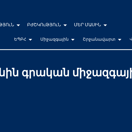
ԹՅՈւՆ
ԲԺՇԿՈւԹՅՈւՆ
ՄԵՐ ՄԱՍԻՆ
ԵՊԲՀ
Միջազգային
Շրջանավարտ
անին գրական միջազգայ