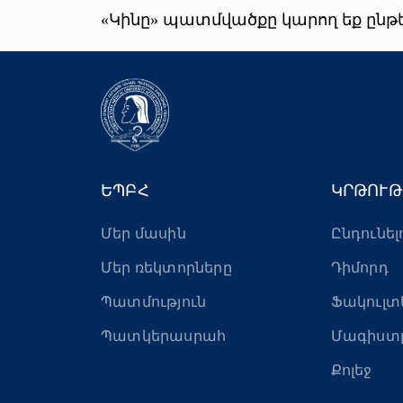
«Կինը» պատմվածքը կարող եք ընթ
ԵՊԲՀ
ԿՐԹՈՒԹ
Մեր մասին
Ընդունել
Մեր ռեկտորները
Դիմորդ
Պատմություն
Ֆակուլտ
Պատկերասրահ
Մագիստ
Քոլեջ