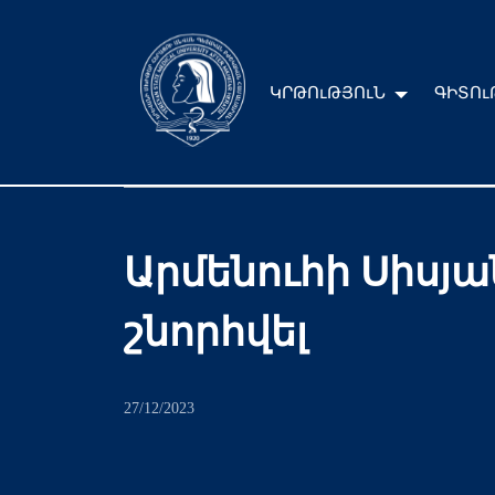
ԿՐԹՈւԹՅՈւՆ
ԳԻՏՈւ
Արմենուհի Սիսյ
շնորհվել
27/12/2023