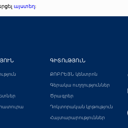
երցել
այստեղ
:
ՅՈՒՆ
ԳԻՏՈւԹՅՈւՆ
ություն
ՔՈԲՐԵՅՆ կենտրոն
Գերակա ուղղություններ
ետներ
Ծրագրեր
րատուրա
Դոկտորական կրթություն
Հայտարարություններ