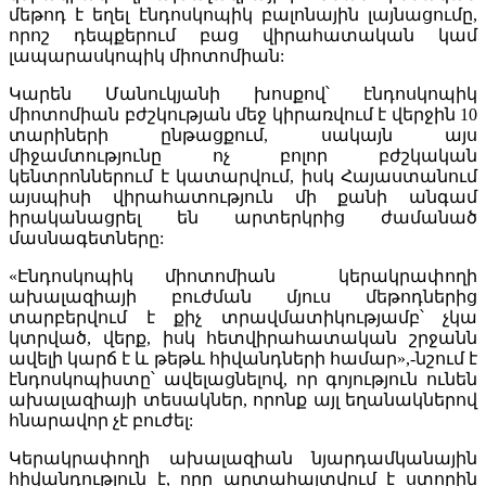
մեթոդ է եղել էնդոսկոպիկ բալոնային լայնացումը,
որոշ դեպքերում բաց վիրահատական կամ
լապարասկոպիկ միոտոմիան:
Կարեն Մանուկյանի խոսքով՝ էնդոսկոպիկ
միոտոմիան բժշկության մեջ կիրառվում է վերջին 10
տարիների ընթացքում, սակայն այս
միջամտությունը ոչ բոլոր բժշկական
կենտրոններում է կատարվում, իսկ Հայաստանում
այսպիսի վիրահատություն մի քանի անգամ
իրականացրել են արտերկրից ժամանած
մասնագետները:
«Էնդոսկոպիկ միոտոմիան կերակրափողի
ախալազիայի բուժման մյուս մեթոդներից
տարբերվում է քիչ տրավմատիկությամբ՝ չկա
կտրված, վերք, իսկ հետվիրահատական շրջանն
ավելի կարճ է և թեթև հիվանդների համար»,-նշում է
էնդոսկոպիստը՝ ավելացնելով, որ գոյություն ունեն
ախալազիայի տեսակներ, որոնք այլ եղանակներով
հնարավոր չէ բուժել:
Կերակրափողի ախալազիան նյարդամկանային
հիվանդություն է, որը արտահայտվում է ստորին