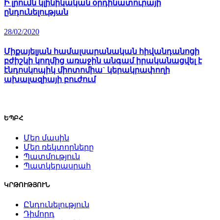
Ի լրումն կլինիկական օրդինատուրայի
ընդունելության
28/02/2020
Միքայելյան համալսարանական հիվանդանոցի
բժիշկի կողմից առաջին անգամ իրականացվել է
էնդոսկոպիկ միոտոմիա` կերակրափողի
ախալազիայի բուժում
ԵՊԲՀ
Մեր մասին
Մեր ռեկտորները
Պատմություն
Պատկերասրահ
ԿՐԹՈՒԹՅՈՒՆ
Ընդունելություն
Դիմորդ