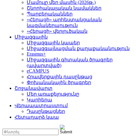
Մամուլը մեր մասին (2026թ․)
Շնորհակալական նամակներ
Պարբերականներ
«Հերացի» արհեստակցական
կազմակերպություն
«Հերացի» վերլուծական
Միջազգային
Միջազգային կապեր
Միջազգայնացման քաղաքականություն
Erasmus+
Միջազգային գիտական ծրագրեր
(ավարտված)
eCAMPUS
Հրավերքային դասընթաց
Փոխանակային ծրագրեր
Շրջանավարտ
Մեր առաքելությունը
Կարիերա
Վերապատրաստում
Դասընթացներ
Հետադարձ կապ