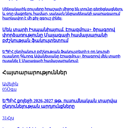
Սենյակային բույսերը հրաշալի միջոց են տունը գեղեցկացնելու
և օդը մաքրելու համար, սակայն ննջասենյակի պարագայում
հարկավոր է մի քիչ զգույշ լինել:
Մեկ տարի Իսպանիայում. Էրազմուս+ ծրագրով
փորձառությունը Մալագայի համալսարանի
բժշկության ֆակուլտետում
ԵՊԲՀ ընդհանուր բժշկության ֆակուլտետի 6-րդ կուրսի
ուսանող Գևորգ Ավանեսյանը Էրազմուս+ ծրագրով մեկ տարի
ուսանել է Մալագայի համալսարանում:
Հայտարարություններ
Ավելին
05
Օգս
ԵՊԲՀ քոլեջի 2026-2027 թթ. ուսումնական տարվա
ընդունելության արդյունքները
31
Հլս