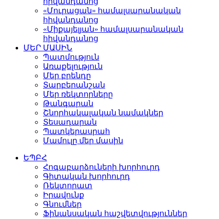
հիվանդանոց
«Մուրացան» համալսարանական
հիվանդանոց
«Միքայելյան» համալսարանական
հիվանդանոց
ՄԵՐ ՄԱՍԻՆ
Պատմություն
Առաքելություն
Մեր բրենդը
Տարբերանշան
Մեր ռեկտորները
Թանգարան
Շնորհակալական նամակներ
Տեսադարան
Պատկերասրահ
Մամուլը մեր մասին
ԵՊԲՀ
Հոգաբարձուների խորհուրդ
Գիտական խորհուրդ
Ռեկտորատ
Իրավունք
Գնումներ
Ֆինանսական հաշվետվություններ