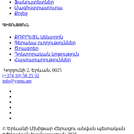
Ֆակուլտետներ
Մագիստրատուրա
Քոլեջ
ԳԻՏՈւԹՅՈւՆ
ՔՈԲՐԵՅՆ կենտրոն
Գերակա ուղղություններ
Ծրագրեր
Դոկտորական կրթություն
Հայտարարություններ
Կորյունի 2, Երևան, 0025
(+374 10) 58 25 32
info@ysmu.am
© Երևանի Մխիթար Հերացու անվան պետական