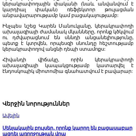
կերակրափողային փականի (նաև անվանվում է
կարդիալ փական) ռեֆլեկտոր թուլացման
անբավարարությամբ կամ բացակայությամբ:
Ինչպես նշեց Կարեն Մանուկյանը, կերակրափողի
ախալազիայի ժամանակ մկանները, որոնք կծկվում
ու դժվարացնում են սննդի անցանելիությունը,
պետք է կտրվեն, որպեսզի սնունդը հեշտությամբ
կերակրափողով անցնի դեպի ստամոքս:
Հիվանդի վիճակը, որին կերակրափողի
ախալազիայի կապակցությամբ կատարվել է
էնդոսկոպիկ միոտոմիա գնահատվում է բավարար:
Վերջին նորություններ
Ավելին
Սենյակային բույսեր․ որոնք կարող են բացասաբար
ազդել առողջության վրա