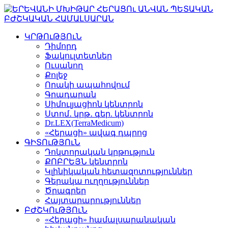
ԿՐԹՈւԹՅՈւՆ
Դիմորդ
Ֆակուլտետներ
Ուսանող
Քոլեջ
Որակի ապահովում
Գրադարան
Սիմուլյացիոն կենտրոն
Ստոմ․ կրթ․ գեր. կենտրոն
Dr.LEX(TerraMedicum)
«Հերացի» ավագ դպրոց
ԳԻՏՈւԹՅՈւՆ
Դոկտորական կրթություն
ՔՈԲՐԵՅՆ կենտրոն
Կլինիկական հետազոտություններ
Գերակա ուղղություններ
Ծրագրեր
Հայտարարություններ
ԲԺՇԿՈւԹՅՈւՆ
«Հերացի» համալսարանական