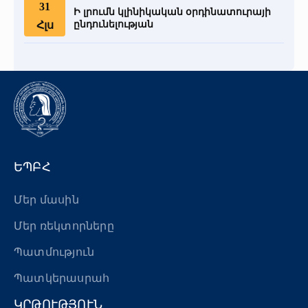
31
Ի լրումն կլինիկական օրդինատուրայի
Հլս
ընդունելության
ԵՊԲՀ
Մեր մասին
Մեր ռեկտորները
Պատմություն
Պատկերասրահ
ԿՐԹՈՒԹՅՈՒՆ