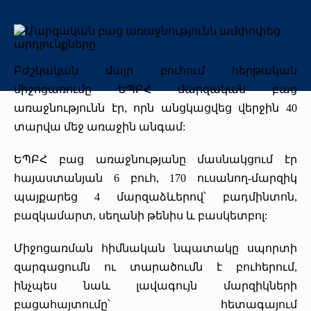
+
Առաքելություն
«Միքայելյան» համալսարանական հիվանդանոց
Գերակա ուղղություններ
Որակի ապահովում
Միջազգային
Հոգաբարձուների խորհուրդ
+
Մեր բրենդը
Ծրագրեր
Գրադարան
Շրջանավարտ
Միջազգային կապեր
Գիտական խորհուրդ
Բժշկական մայր բուհում հերթական
+
Տարբերանշան
Հայտարարություններ
Սիմուլյացիոն կենտրոն
Վերապատրաստում
Մեր առաքելությունը
Միջազգայնացման քաղաքականություն
Ռեկտորատ
միջոցառումը ԵՊԲՀ մարզական բաց
առաջնությունն էր, որն անցկացվեց վերջին 40
Մեր ռեկտորները
Հետադարձ կապ
Ստոմ․ կրթ․ գեր. կենտրոն
Դասընթացներ
Կարիերա
Erasmus+
Իրավունք
տարվա մեջ առաջին անգամ:
Թանգարան
Dr.LEX(TerraMedicum)
Միջազգային գիտական ծրագրեր (ավարտված)
Գնումներ
ԵՊԲՀ բաց առաջնությանը մասնակցում էր
հայաստանյան 6 բուհ, 170 ուսանող-մարզիկ
Շնորհակալական նամակներ
«Հերացի» ավագ դպրոց
eCAMPUS
Ֆինանսական հաշվետվություններ
պայքարեց 4 մարզաձևերով՝ բադմինտոն,
բազկամարտ, սեղանի թենիս և բասկետբոլ:
Տեսադարան
Հրավերքային դասընթաց
Մամուլը մեր մասին (2026թ․)
Միջոցառման հիմնական նպատակը սպորտի
Պատկերասրահ
Փոխանակային ծրագրեր
Շնորհակալական նամակներ
զարգացումն ու տարածումն է բուհերում,
ինչպես նաև լավագույն մարզիկների
Մամուլը մեր մասին
Պարբերականներ
բացահայտումը՝ հետագայում