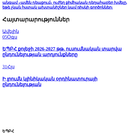
անգամ «ամեն դեպքում» ուժեղ քիմիական դեղահաբեր խմելը,
եթե չկան հստակ ախտանիշներ կամ ռիսկի գործոններ:
Հայտարարություններ
Ավելին
05
Օգս
ԵՊԲՀ քոլեջի 2026-2027 թթ. ուսումնական տարվա
ընդունելության արդյունքները
31
Հլս
Ի լրումն կլինիկական օրդինատուրայի
ընդունելության
ԵՊԲՀ