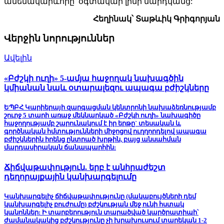
ամենակարևորը՝ օգտակար լինի մարդկանց:
Հեղինակ՝ Տաթևիկ Գրիգորյան
Վերջին նորություններ
Ավելին
«Բժշկի ուղի» 5-ամյա հաջողակ նախագծին
կմիանան նաև օտարալեզու ապագա բժիշկները
ԵՊԲՀ Կարիերայի զարգացման կենտրոնի նախաձեռնությամբ
շուրջ 5 տարի առաջ մեկնարկած «Բժշկի ուղի» նախագիծը
հաջողությամբ շարունակում է իր երթը` տեսական և
գործնական հմտությունների միջոցով ուղղորդելով ապագա
բժիշկներին իրենց ընտրած խրթին, բայց անսահման
մարդասիրական ճանապարհին:
Ճիճվաթափություն. երբ է անհրաժեշտ
դեղորայքային կանխարգելումը
Կանխարգելիչ ճիճվաթափությունը (մակաբույծների դեմ
կանխարգելիչ բուժումը) բժշկության մեջ ունի հստակ
կանոններ: Ի տարբերություն տարածված կարծրատիպի՝
ժամանակակից բժշկությունը չի խրախուսում տարեկան 1-2