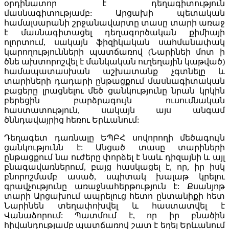
օրդինատոր է դեղագիտություն
մասնագիտությամբ: Արցախի պետական
համալսարանի շրջանավարտը տասը տարի առաջ
է մասնագիտացել դեղագործական քիմիայի
ոլորտում, սակայն ֆիզիկական սահմանափակ
կարողությունների պատճառով (Նարինեի մոտ ի
ծնե ախտորոշվել է մանկական ուղեղային կաթված)
համապատասխան աշխատանք չգտնելը և
տարիների դադարի ընթացքում մասնագիտական
բացերը լրացնելու մեծ ցանկությունը նրան կրկին
բերեցին բարձրագույն ուսումնական
հաստատություն, սակայն այս անգամ
ծննդավայրից հեռու Երևանում:
Դեղագետ դառնալը ԵՊԲՀ սովորողի մեծագույն
ցանկությունն է: Անցած տասը տարիների
ընթացքում նա ուժերը փորձել է նաև դիզայնի և այլ
բնագավառներում, բայց հասկացել է, որ, իր իսկ
բնորոշմամբ ասած, սպիտակ խալաթ կրելու
գրավչությունը առաջնահերթություն է: Քսանյոթ
տարի Արցախում ապրելուց հետո ընտանիքի հետ
Նարինեն տեղափոխվել և հաստատվել է
Վանաձորում: Պատմում է, որ իր բնածին
հիվանդությամբ պատճառով շատ է եղել Երևանում