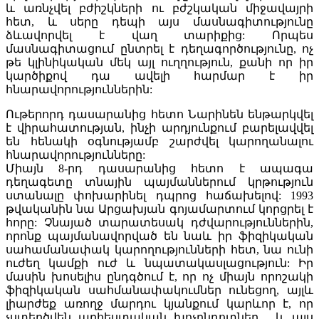
և առնչվել բժիշկների ու բժշկական միջավայրի
հետ, և սերը դեպի այս մասնագիտությունը
ձևավորվել է վաղ տարիքից: Որպես
մասնագիտացում ընտրել է դեղագործությունը, ոչ
թե կլինիկական մեկ այլ ուղղություն, քանի որ իր
կարծիքով դա ավելի հարմար է իր
հնարավորություններին:
Ութերորդ դասարանից հետո Նարինեն ենթարկվել
է վիրահատության, ինչի արդյունքում բարելավվել
են հենակի օգնությամբ շարժվել կարողանալու
հնարավորությունները:
Միայն 8-րդ դասարանից հետո է ապագա
դեղագետը տնային պայմաններում կրթություն
ստանալը փոխարինել դպրոց հաճախելով: 1993
թվականին նա Արցախյան գոյամարտում կորցրել է
հորը: Չնայած տարատեսակ դժվարություններին,
որոնք պայմանավորված են նաև իր ֆիզիկական
սահամանափակ կարողությունների հետ, նա ունի
ուժեղ կամքի ուժ և նպատակասլացություն: Իր
մասին խոսելիս ընդգծում է, որ ոչ միայն որոշակի
ֆիզիկական սահմանափակումներ ունեցող, այլև
լիարժեք առողջ մարդու կյանքում կարևոր է, որ
չստեղծվեն արհեստական խոչընդոտներ , և այս