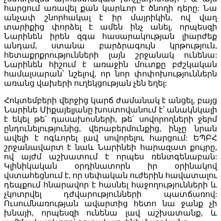
հարցում առավել քան կարևոր է ծնողի դերը: Նա
անչափ շնորհակալ է իր մայրիկին, ով վաղ
տարիքից փորձել է ամեն ինչ անել, որպեսզի
Նարինեն իրեն զգա հասարակության լիարժեք
անդամ, ստանա բարձրագույն կրթություն,
հետաքրքրությունների լայն շրջանակ ունենա:
Նարինեն հիշում է առաջին մուտքը բժշկական
համալսարան՝ նշելով, որ նոր փոփոխություններն
առանց վախերի ուղեկցության չեն եղել:
Հոկտեմբերի վերջից կարճ ժամանակ է անցել, բայց
Նարինե Միքայելյանը խոստովանում է՝ անակնկալի
է եկել թե՛ դասախոսների, թե՛ սովորողների ջերմ
ընդունելությունից, վերաբերմունքից, ինչը նրան
ավելի է ոգևորել լավ սովորելու հարցում: ԵՊԲՀ
շրջանավարտ է նաև Նարինեի հարազատ քույրը,
ով այժմ աշխատում է որպես ռենտգենաբան:
Կլինիկական օրդինատորն իր օրինակով
վստահեցնում է, որ սեփական ուժերին հավատալու
դեպքում հնարավոր է հասնել հաջողությունների և
չկոտրվել դժվարությունների պատճառով:
Ուսումնառության ավարտից հետո նա ջանք չի
խնայի, որպեսզի ունենա լավ աշխատանք, և