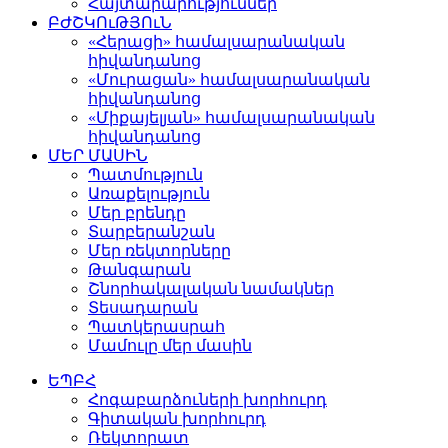
Հայտարարություններ
ԲԺՇԿՈւԹՅՈւՆ
«Հերացի» համալսարանական
հիվանդանոց
«Մուրացան» համալսարանական
հիվանդանոց
«Միքայելյան» համալսարանական
հիվանդանոց
ՄԵՐ ՄԱՍԻՆ
Պատմություն
Առաքելություն
Մեր բրենդը
Տարբերանշան
Մեր ռեկտորները
Թանգարան
Շնորհակալական նամակներ
Տեսադարան
Պատկերասրահ
Մամուլը մեր մասին
ԵՊԲՀ
Հոգաբարձուների խորհուրդ
Գիտական խորհուրդ
Ռեկտորատ