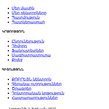
Մեր մասին
Մեր ռեկտորները
Պատմություն
Պատկերասրահ
ԿՐԹՈՒԹՅՈՒՆ
Ընդունելություն
Դիմորդ
Ֆակուլտետներ
Մագիստրատուրա
Քոլեջ
ԳԻՏՈւԹՅՈւՆ
ՔՈԲՐԵՅՆ կենտրոն
Գերակա ուղղություններ
Ծրագրեր
Դոկտորական կրթություն
Հայտարարություններ
Կորյունի 2, Երևան, 0025