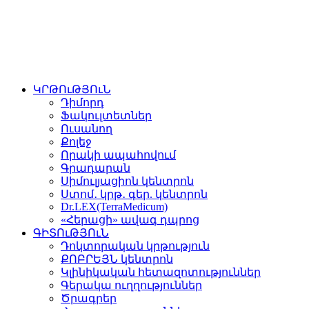
ԿՐԹՈւԹՅՈւՆ
Դիմորդ
Ֆակուլտետներ
Ուսանող
Քոլեջ
Որակի ապահովում
Գրադարան
Սիմուլյացիոն կենտրոն
Ստոմ․ կրթ․ գեր. կենտրոն
Dr.LEX(TerraMedicum)
«Հերացի» ավագ դպրոց
ԳԻՏՈւԹՅՈւՆ
Դոկտորական կրթություն
ՔՈԲՐԵՅՆ կենտրոն
Կլինիկական հետազոտություններ
Գերակա ուղղություններ
Ծրագրեր