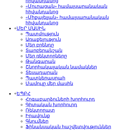
հիվանդանոց
«Մուրացան» համալսարանական
հիվանդանոց
«Միքայելյան» համալսարանական
հիվանդանոց
+
ՄԵՐ ՄԱՍԻՆ
Պատմություն
Առաքելություն
Մեր բրենդը
Տարբերանշան
Մեր ռեկտորները
Թանգարան
Շնորհակալական նամակներ
Տեսադարան
Պատկերասրահ
Մամուլը մեր մասին
+
ԵՊԲՀ
Հոգաբարձուների խորհուրդ
Գիտական խորհուրդ
Ռեկտորատ
Իրավունք
Գնումներ
Ֆինանսական հաշվետվություններ