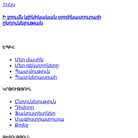
31
Հլս
Ի լրումն կլինիկական օրդինատուրայի
ընդունելության
ԵՊԲՀ
Մեր մասին
Մեր ռեկտորները
Պատմություն
Պատկերասրահ
ԿՐԹՈՒԹՅՈՒՆ
Ընդունելություն
Դիմորդ
Ֆակուլտետներ
Մագիստրատուրա
Քոլեջ
ԳԻՏՈւԹՅՈւՆ