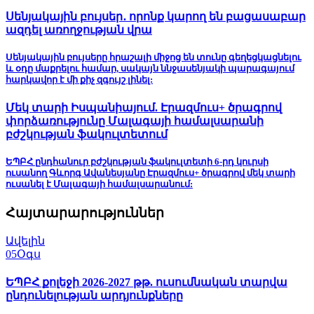
Սենյակային բույսեր․ որոնք կարող են բացասաբար
ազդել առողջության վրա
Սենյակային բույսերը հրաշալի միջոց են տունը գեղեցկացնելու
և օդը մաքրելու համար, սակայն ննջասենյակի պարագայում
հարկավոր է մի քիչ զգույշ լինել:
Մեկ տարի Իսպանիայում. Էրազմուս+ ծրագրով
փորձառությունը Մալագայի համալսարանի
բժշկության ֆակուլտետում
ԵՊԲՀ ընդհանուր բժշկության ֆակուլտետի 6-րդ կուրսի
ուսանող Գևորգ Ավանեսյանը Էրազմուս+ ծրագրով մեկ տարի
ուսանել է Մալագայի համալսարանում:
Հայտարարություններ
Ավելին
05
Օգս
ԵՊԲՀ քոլեջի 2026-2027 թթ. ուսումնական տարվա
ընդունելության արդյունքները