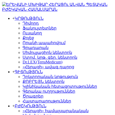
+
ԿՐԹՈւԹՅՈւՆ
Դիմորդ
Ֆակուլտետներ
Ուսանող
Քոլեջ
Որակի ապահովում
Գրադարան
Սիմուլյացիոն կենտրոն
Ստոմ․ կրթ․ գեր. կենտրոն
Dr.LEX(TerraMedicum)
«Հերացի» ավագ դպրոց
+
ԳԻՏՈւԹՅՈւՆ
Դոկտորական կրթություն
ՔՈԲՐԵՅՆ կենտրոն
Կլինիկական հետազոտություններ
Գերակա ուղղություններ
Ծրագրեր
Հայտարարություններ
+
ԲԺՇԿՈւԹՅՈւՆ
«Հերացի» համալսարանական