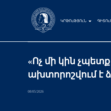
ԿՐԹՈւԹՅՈւՆ
ԳԻՏՈւ
«Ոչ մի կին չպե
ախտորոշվում է ձ
08/05/2026