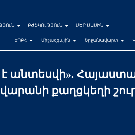
ԹՅՈւՆ
ԲԺՇԿՈւԹՅՈւՆ
ՄԵՐ ՄԱՍԻՆ
ԵՊԲՀ
Միջազգային
Շրջանավարտ
տք է անտեսվի». Հայաս
վարանի քաղցկեղի շուրջ