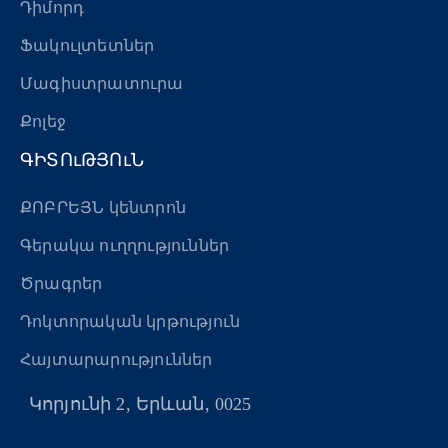
Դիմորդ
Ֆակուլտետներ
Մագիստրատուրա
Քոլեջ
ԳԻՏՈւԹՅՈւՆ
ՔՈԲՐԵՅՆ կենտրոն
Գերակա ուղղություններ
Ծրագրեր
Դոկտորական կրթություն
Հայտարարություններ
Կորյունի 2, Երևան, 0025