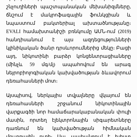
շնչուղիների պաշտպանական մեխանիզմները,
ճնշում է մակրոֆագային ֆունկցիան և
նպաստում բակտերիալ ախտածնությանը։
EVALI համախտանիշի բռնկումը ԱՄՆ-ում (2019)
հանդիսանում է այս ազդեցությունների
կլինիկական ծանր դրսևորումներից մեկը։ Բացի
այդ, նիկոտինի բարձր կոնցենտրացիաները
(մինչև 59 մգ/մլ) ապահովում են արագ
նեյրոբիոլոգիական կախվածության ձևավորում
դեռահասների մոտ։
Այսպիսով, ներկայիս տվյալները վկայում են
դեռահասների շրջանում նիկոտինային
վարքագծի նոր համաճարակաբանական փուլի
մասին, որտեղ էլեկտրոնային սիգարետները
դառնում են կախվածության հիմնական
մուտքային ուղի։ Սա պահանջում է խիստ