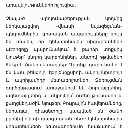
առավելությունների իլյուզիա։
Չնայած արդյունաբերության կողմից
ներկայացվող «վնասի նվազեցման»
պնդումներին, գիտական ապացույցները ցույց
են տալիս, որ էլեկտրոնային սիգարետների
աէրոզոլը պարունակում է բարձր տոքսիկ
նյութեր՝ ցնդող կարբոնիլներ, ակտիվ թթվածնի
ձևեր և ծանր մետաղներ։ Դրանք պարունակում
են նաև բենզոլի, էթիլենօքսիդի, ակրիլոնիտրիլի
և ակրիլամիդի մետաբոլիտներ։ Ջեռուցման
գործընթացում առաջանում են ֆորմալդեհիդ,
ացետալդեհիդ և ակրոլեին՝ ուժեղ թունավոր և
քաղցկեղածին նյութեր։ Բույրային հավելումները,
ներառյալ դիացետիլը, կապված են ծանր
բրոնխիոլիտի զարգացման հետ։ Էլեկտրոնային
սիգարետների օգտագործումը խաթարում է