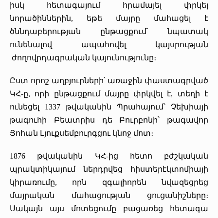
իսկ հետագայում հրամայել փրկել
նորածիններին, եթե մայրը մահացել է
ծննդաբերության ընթացքում՝ նպատակ
ունենալով ապահովել կայսրության
ժողովրդագրական կայունությունը։
Ըստ որոշ աղբյուրների՝ առաջին փաստագրված
ԿՀ-ը, որի ընթացքում մայրը փրկվել է, տեղի է
ունեցել 1337 թվականին Պրահայում՝ Չեխիայի
թագուհի Բեատրիս դե Բուրբոնի՝ թագավոր
Յոհան Լյուքսեմբուրգցու կնոջ մոտ։
1876 թվականին ԿՀ-ից հետո բժշկական
պրակտիկայում ներդրվեց հիստերէկտոմիայի
կիրառումը, որն զգալիորեն նվազեցրեց
մայրական մահացության ցուցանիշները։
Սակայն այս մոտեցումը բացառեց հետագա