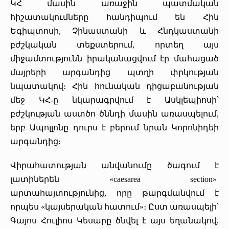
ԿՀ մասին առաջին պատմական
հիշատակումները հանդիպում են Հին
Եգիպտոսի, Չինաստանի և Հնդկաստանի
բժշկական տեքստերում, որտեղ այս
միջամտությունն իրականացվում էր մահացած
մայրերի արգանդից պտղի փրկության
նպատակով։ Հին հունական դիցաբանության
մեջ ԿՀ-ը նկարագրվում է Ասկլեպիոսի՝
բժշկության աստծո ծննդի մասին առասպելում,
երբ Ապոլլոնը դուրս է բերում նրան Կորոնիդեի
արգանդից։
Վիրահատության անվանումը ծագում է
լատիներեն «caesarea section»
արտահայտությունից, որը թարգմանվում է
որպես «կայսերական հատում»։ Ըստ առասպելի՝
Գայոս Հուլիոս Կեսարը ծնվել է այս եղանակով,