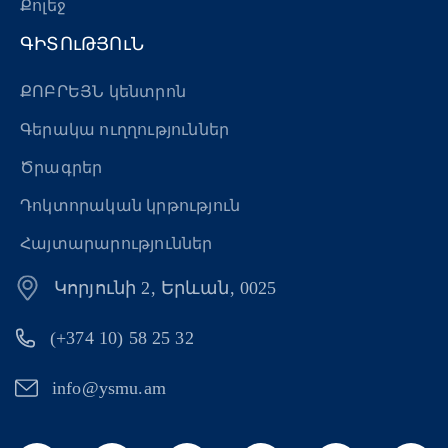
Քոլեջ
ԳԻՏՈւԹՅՈւՆ
ՔՈԲՐԵՅՆ կենտրոն
Գերակա ուղղություններ
Ծրագրեր
Դոկտորական կրթություն
Հայտարարություններ
Կորյունի 2, Երևան, 0025
(+374 10) 58 25 32
info@ysmu.am