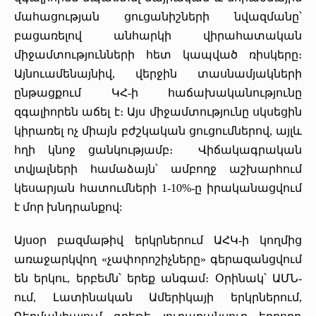
մահացության ցուցանիշների նվազմանը՝
բացառելով անհարկի վիրահատական
միջամտությունների հետ կապված ռիսկերը։
Այնուամենայնիվ, վերջին տասնամյակների
ընթացքում ԿՀ-ի հաճախականությունը
զգալիորեն աճել է։ Այս միջամտությունը սկսեցին
կիրառել ոչ միայն բժշկական ցուցումներով, այլև
հղի կնոջ ցանկությամբ։ Վիճակագրական
տվյալների համաձայն՝ ամբողջ աշխարհում
կեսարյան հատումների 1-10%-ը իրականացվում
է մոր խնդրանքով:
Այսօր բազմաթիվ երկրներում ԱՀԿ-ի կողմից
առաջարկվող «չափորոշիչները» գերազանցվում
են երկու, երբեմն՝ երեք անգամ։ Օրինակ՝ ԱՄՆ-
ում, Լատինական Ամերիկայի երկրներում,