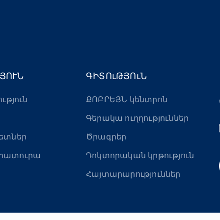
ՅՈՒՆ
ԳԻՏՈւԹՅՈւՆ
ություն
ՔՈԲՐԵՅՆ կենտրոն
Գերակա ուղղություններ
ետներ
Ծրագրեր
րատուրա
Դոկտորական կրթություն
Հայտարարություններ