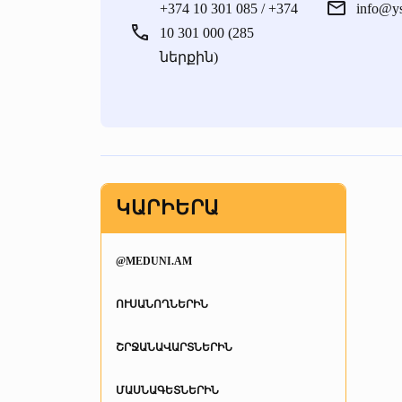
+374 10 301 085 / +374
info@y
10 301 000 (285
ներքին)
ԿԱՐԻԵՐԱ
@MEDUNI.AM
ՈՒՍԱՆՈՂՆԵՐԻՆ
ՇՐՋԱՆԱՎԱՐՏՆԵՐԻՆ
ՄԱՍՆԱԳԵՏՆԵՐԻՆ