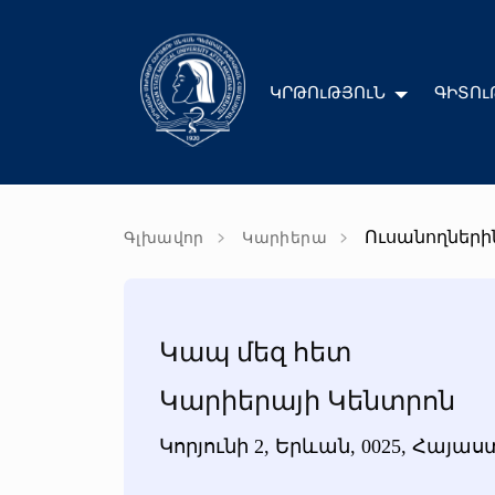
ԿՐԹՈւԹՅՈւՆ
ԳԻՏՈւ
Ուսանողների
Գլխավոր
Կարիերա
Կապ մեզ հետ
Կարիերայի Կենտրոն
Կորյունի 2, Երևան, 0025, Հայա