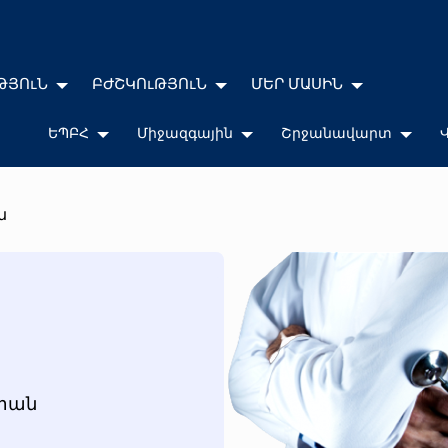
ԹՅՈւՆ
ԲԺՇԿՈւԹՅՈւՆ
ՄԵՐ ՄԱՍԻՆ
ԵՊԲՀ
Միջազգային
Շրջանավարտ
ն
ստան