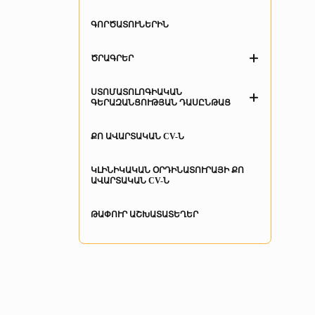
ԳՈՐԾԱՏՈՒՆԵՐԻՆ
ԾՐԱԳՐԵՐ
Առաջնորդենք ապագան
ՍՏՈՄԱՏՈԼՈԳԻԱԿԱՆ
ԳԵՐԱԶԱՆՑՈՒԹՅԱՆ ԴԱՍԸՆԹԱՑ
Մոդուլ 1
ՔՈ ԱՎԱՐՏԱԿԱՆ CV-Ն
Մոդուլ 2
ԿԼԻՆԻԿԱԿԱՆ ՕՐԴԻՆԱՏՈՒՐԱՅԻ ՔՈ
Մոդուլ 3
ԱՎԱՐՏԱԿԱՆ CV-Ն
Մոդուլ 4
ԹԱՓՈՒՐ ԱՇԽԱՏԱՏԵՂԵՐ
Մոդուլ 5
Մոդուլ 6
Մոդուլ 7