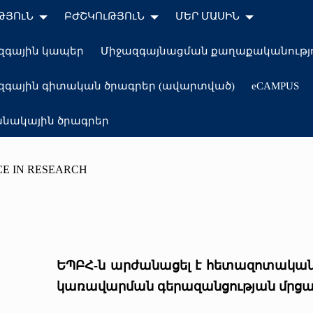
ԹՅՈւՆ
ԲԺՇԿՈւԹՅՈւՆ
ՄԵՐ ՄԱՍԻՆ
զգային կապեր
Միջազգայնացման քաղաքականությ
զգային գիտական ծրագրեր (ավարտված)
eCAMPUS
նակային ծրագրեր
E IN RESEARCH
ԵՊԲՀ-ն արժանացել է հետազոտական 
կառավարման գերազանցության մրցա