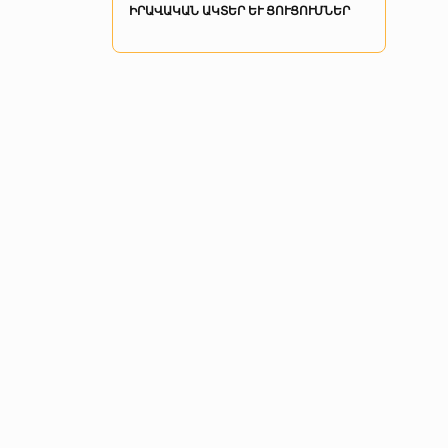
ԻՐԱՎԱԿԱՆ ԱԿՏԵՐ ԵՒ ՑՈՒՑՈՒՄՆԵՐ