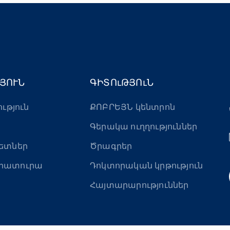
ՅՈՒՆ
ԳԻՏՈւԹՅՈւՆ
ություն
ՔՈԲՐԵՅՆ կենտրոն
Գերակա ուղղություններ
ետներ
Ծրագրեր
րատուրա
Դոկտորական կրթություն
Հայտարարություններ