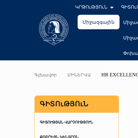
ԿՐԹՈւԹՅՈւՆ
ԳԻՏՈւ
Միջազգային
Միջա
Միջա
Փոխա
HR EXCELLENC
Գլխավոր
ՄԻՆԵՐՎԱ
ԳԻՏՈւԹՅՈւՆ
ԳԻՏՈՒԹՅԱՆ ՎԱՐՉՈՒԹՅՈՒՆ
Ասպիրանտուրա
ՔՈԲՐԵՅՆ ԿԵՆՏՐՈՆ