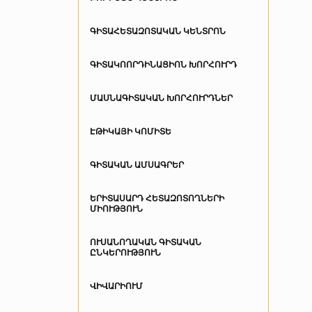
Հայցորդություն
ՔՈԲՐԵՅՆ ծրագրի կայք
ԳԻՏԱՀԵՏԱԶՈՏԱԿԱՆ ԿԵՆՏՐՈՆ
Դոկտորանտուրա
Կենտրոնի լաբորատորիաներ
Ծրագրեր
ԳԻՏԱԿՈՈՐԴԻՆԱՑԻՈՆ ԽՈՐՀՈՒՐԴ
Գիտելիքի և
տեխնոլոգիաների
Ֆինանսավորում
փոխանցման գրասենյակ
ՄԱՍՆԱԳԻՏԱԿԱՆ ԽՈՐՀՈՒՐԴՆԵՐ
Խրախուսում
Հանրահասանելի գիտություն
ԷԹԻԿԱՅԻ ԿՈՄԻՏԵ
Euraxess / HRS4R
Կոմիտեի կանոնակարգ
ԳԻՏԱԿԱՆ ԱՄՍԱԳՐԵՐ
Պահանջվող փաստաթղթեր
Նոր հայկական բժշկական
ԵՐԻՏԱՍԱՐԴ ՀԵՏԱԶՈՏՈՂՆԵՐԻ
հանդես
ՄԻՈՒԹՅՈՒՆ
Բժշկություն, գիտություն և
կրթություն
ՈՒՍԱՆՈՂԱԿԱՆ ԳԻՏԱԿԱՆ
ԸՆԿԵՐՈՒԹՅՈՒՆ
ՎԻՎԱՐԻՈՒՄ