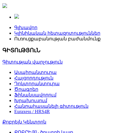
Գլխավոր
Կլինիկական հետազոտություններ
Ուռուցքաբանության բաժանմունք
ԳԻՏՈւԹՅՈւՆ
Գիտության վարչություն
Ասպիրանտուրա
Հայցորդություն
Դոկտորանտուրա
Ծրագրեր
Ֆինանսավորում
Խրախուսում
Հանրահասանելի գիտություն
Euraxess / HRS4R
Քոբրեյն Կենտրոն
ՔՈԲՐԵՅՆ ծրագրի կայք