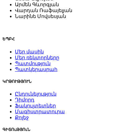
Արմեն Գևորգյան
Վարդան Ռաֆայելյան
Նարինե Մովսեսյան
ԵՊԲՀ
Մեր մասին
Մեր ռեկտորները
Պատմություն
Պատկերասրահ
ԿՐԹՈՒԹՅՈՒՆ
Ընդունելություն
Դիմորդ
Ֆակուլտետներ
Մագիստրատուրա
Քոլեջ
ԳԻՏՈւԹՅՈւՆ