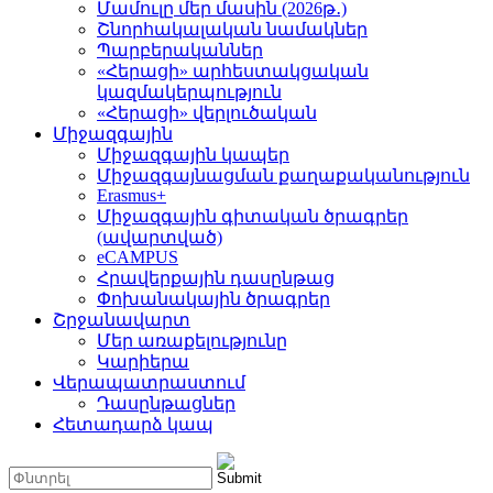
Մամուլը մեր մասին (2026թ․)
Շնորհակալական նամակներ
Պարբերականներ
«Հերացի» արհեստակցական
կազմակերպություն
«Հերացի» վերլուծական
Միջազգային
Միջազգային կապեր
Միջազգայնացման քաղաքականություն
Erasmus+
Միջազգային գիտական ծրագրեր
(ավարտված)
eCAMPUS
Հրավերքային դասընթաց
Փոխանակային ծրագրեր
Շրջանավարտ
Մեր առաքելությունը
Կարիերա
Վերապատրաստում
Դասընթացներ
Հետադարձ կապ