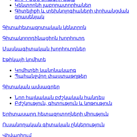
Կենտրոնի լաբորատորիաներ
Գիտելիքի և տեխնոլոգիաների փոխանցման
գրասենյակ
Գիտահետազոտական կենտրոն
Գիտակոորդինացիոն խորհուրդ
Մասնագիտական խորհուրդներ
Էթիկայի կոմիտե
Կոմիտեի կանոնակարգ
Պահանջվող փաստաթղթեր
Գիտական ամսագրեր
Նոր հայկական բժշկական հանդես
Բժշկություն, գիտություն և կրթություն
Երիտասարդ հետազոտողների միություն
Ուսանողական գիտական ընկերություն
Վիվարիում