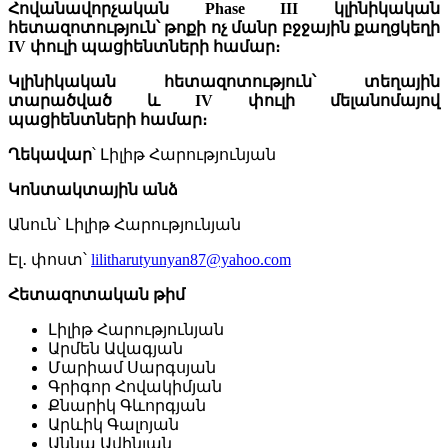
Հովանավորչական
Phase III
կլինիկական
հետազոտություն՝
թոքի
ոչ
մանր
բջջային
քաղցկեղի
IV
փուլի
պացիենտների
համար։
Կ
լինիկական
հետազոտություն՝
տեղային
տարածված
և
IV
փուլի
մելանոմայով
պացիենտների
համար։
Ղեկավար
՝ Լիլիթ Հարությունյան
Կոնտակտային
անձ
Անուն՝ Լիլիթ Հարությունյան
Էլ․ փոստ՝
lilitharutyunyan87@yahoo.com
Հետազոտական
թիմ
Լիլիթ Հարությունյան
Արմեն Ավագյան
Մարիամ Սարգսյան
Գրիգոր Հովակիմյան
Քնարիկ Գևորգյան
Արևիկ Գալոյան
Աննա Ավինյան