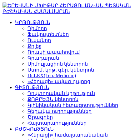
ԿՐԹՈւԹՅՈւՆ
Դիմորդ
Ֆակուլտետներ
Ուսանող
Քոլեջ
Որակի ապահովում
Գրադարան
Սիմուլյացիոն կենտրոն
Ստոմ․ կրթ․ գեր. կենտրոն
Dr.LEX(TerraMedicum)
«Հերացի» ավագ դպրոց
ԳԻՏՈւԹՅՈւՆ
Դոկտորական կրթություն
ՔՈԲՐԵՅՆ կենտրոն
Կլինիկական հետազոտություններ
Գերակա ուղղություններ
Ծրագրեր
Հայտարարություններ
ԲԺՇԿՈւԹՅՈւՆ
«Հերացի» համալսարանական