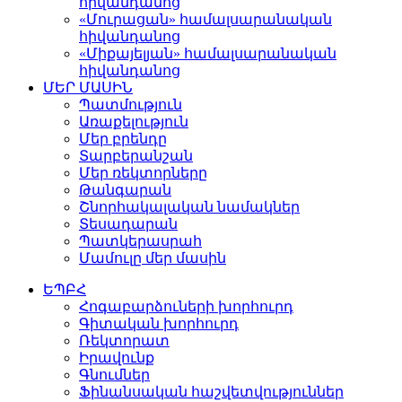
հիվանդանոց
«Մուրացան» համալսարանական
հիվանդանոց
«Միքայելյան» համալսարանական
հիվանդանոց
ՄԵՐ ՄԱՍԻՆ
Պատմություն
Առաքելություն
Մեր բրենդը
Տարբերանշան
Մեր ռեկտորները
Թանգարան
Շնորհակալական նամակներ
Տեսադարան
Պատկերասրահ
Մամուլը մեր մասին
ԵՊԲՀ
Հոգաբարձուների խորհուրդ
Գիտական խորհուրդ
Ռեկտորատ
Իրավունք
Գնումներ
Ֆինանսական հաշվետվություններ