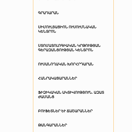
ԳՐԱԴԱՐԱՆ
ՍԻՄՈՒԼՅԱՑԻՈՆ ՈՒՍՈՒՄՆԱԿԱՆ
ԿԵՆՏՐՈՆ
ՍՏՈՄԱՏՈԼՈԳԻԱԿԱՆ ԿՐԹՈՒԹՅԱՆ
ԳԵՐԱԶԱՆՑՈՒԹՅԱՆ ԿԵՆՏՐՈՆ
ՈՒՍԱՆՈՂԱԿԱՆ ԽՈՐՀՐԴԱՐԱՆ
ՀԱՆՐԱԿԱՑԱՐԱՆՆԵՐ
ՖԻԶԻԿԱԿԱՆ ԱԿՏԻՎՈՒԹՅՈՒՆ. ԱԶԱՏ
ԺԱՄԱՆՑ
ԲՈՒՖԵՏՆԵՐ ԵՒ ՃԱՇԱՐԱՆՆԵՐ
ԹԱՆԳԱՐԱՆՆԵՐ