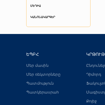
ՄԵԴԻԱ
ԿԱՆՈՆԱԿԱՐԳԵՐ
ԵՊԲՀ
ԿՐԹՈՒԹ
Մեր մասին
Ընդունել
Մեր ռեկտորները
Դիմորդ
Պատմություն
Ֆակուլտ
Պատկերասրահ
Մագիստ
Քոլեջ