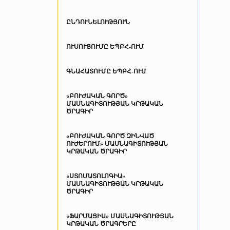
ԸՆԴՈՒՆԵԼՈՒԹՅՈՒՆ
ՈՒՍՈՒՑՈՒՄԸ ԵՊԲՀ-ՈՒՄ
ԳՆԱՀԱՏՈՒՄԸ ԵՊԲՀ-ՈՒՄ
«ԲՈՒԺԱԿԱՆ ԳՈՐԾ»
ՄԱՍՆԱԳԻՏՈՒԹՅԱՆ ԿՐԹԱԿԱՆ
ԾՐԱԳԻՐ
«ԲՈՒԺԱԿԱՆ ԳՈՐԾ ԶԻՆՎԱԾ
ՈՒԺԵՐՈՒՄ» ՄԱՍՆԱԳԻՏՈՒԹՅԱՆ
ԿՐԹԱԿԱՆ ԾՐԱԳԻՐ
«ՍՏՈՄԱՏՈԼՈԳԻԱ»
ՄԱՍՆԱԳԻՏՈՒԹՅԱՆ ԿՐԹԱԿԱՆ
ԾՐԱԳԻՐ
«ՖԱՐՄԱՑԻԱ» ՄԱՍՆԱԳԻՏՈՒԹՅԱՆ
ԿՐԹԱԿԱՆ ԾՐԱԳՐԵՐԸ