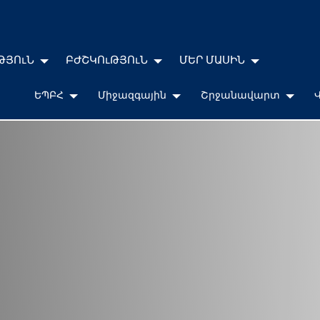
ԹՅՈւՆ
ԲԺՇԿՈւԹՅՈւՆ
ՄԵՐ ՄԱՍԻՆ
ԵՊԲՀ
Միջազգային
Շրջանավարտ