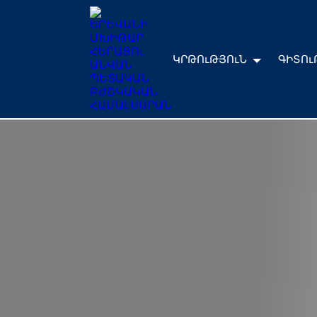
ԿՐԹՈւԹՅՈւՆ
ԳԻՏՈւ