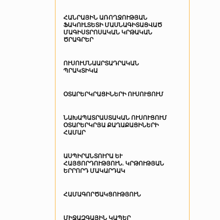
ՀԱՆՐԱՅԻՆ ԱՌՈՂՋՈՒԹՅԱՆ
ՖԱԿՈՒԼՏԵՏԻ ՄԱՍՆԱԳԻՏԱՑՎԱԾ
ՄԱԳԻՍՏՐՈՍԱԿԱՆ ԿՐԹԱԿԱՆ
ԾՐԱԳՐԵՐ
ՈՒՍՈՒՄՆԱԱՐՏԱԴՐԱԿԱՆ
ՊՐԱԿՏԻԿԱ
ՕՏԱՐԵՐԿՐԱՑԻՆԵՐԻ ՈՒՍՈՒՑՈՒՄ
ՆԱԽԱՊԱՏՐԱՍՏԱԿԱՆ ՈՒՍՈՒՑՈՒՄ
ՕՏԱՐԵՐԿՐՅԱ ՔԱՂԱՔԱՑԻՆԵՐԻ
ՀԱՄԱՐ
ԱՍՊԻՐԱՆՏՈՒՐԱ ԵՒ Հ
ԱՅՑՈՐԴՈՒԹՅՈՒՆ. ԿՐԹՈՒԹՅԱՆ Ե
ՐՐՈՐԴ ՄԱԿԱՐԴԱԿ
ՀԱՄԱԳՈՐԾԱԿՑՈՒԹՅՈՒՆ
ՄԻՋԱԶԳԱՅԻՆ ԿԱՊԵՐ