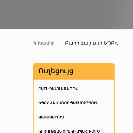
Բարի գալուստ ԵՊԲՀ
Գլխավոր
Ուղեցույց
ԲԱՐԻ ԳԱԼՈՒՍՏ ԵՊԲՀ
ԵՊԲՀ ՀԱՄԱՌՈՏ ՊԱՏՄՈՒԹՅՈՒՆ
ԿԱՌԱՎԱՐՈՒՄ
ԿՐԹՈՒԹՅԱՆ ՈՐԱԿԻ ԱՊԱՀՈՎՈՒՄ