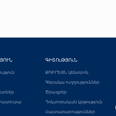
ՅՈՒՆ
ԳԻՏՈւԹՅՈւՆ
ություն
ՔՈԲՐԵՅՆ կենտրոն
Գերակա ուղղություններ
ետներ
Ծրագրեր
րատուրա
Դոկտորական կրթություն
Հայտարարություններ