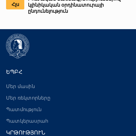
(գաստրոէնտերոլոգիա և հեպատոլոգիա)
Հլս
կլինիկական օրդինատուրայի
ամբիոն
ընդունելություն
Մանկաբարձության և գինեկոլոգիայի թիվ 1
ամբիոն
Մանկաբարձության և գինեկոլոգիայի թիվ 2
ամբիոն
Ֆթիզիատրիայի ամբիոն
Մանկաբուժության թիվ 1 ամբիոն
Նորմալ անատոմիայի ամբիոն
ԵՊԲՀ
Մանկական վիրաբուժության ամբիոն
Մեր մասին
Նյարդավիրաբուժության ամբիոն
Մեր ռեկտորները
Բժշկական գենետիկայի և մոլեկուլյար
ախտորոշման ամբիոն
Պատմություն
Պատկերասրահ
ԿՐԹՈՒԹՅՈՒՆ